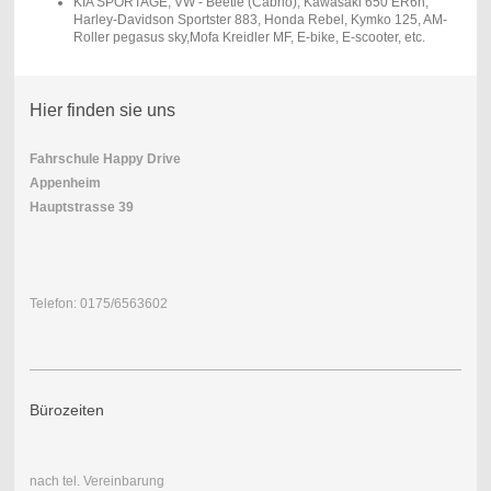
KIA SPORTAGE, VW - Beetle (Cabrio), Kawasaki 650 ER6n,
Harley-Davidson Sportster 883, Honda Rebel, Kymko 125, AM-
Roller pegasus sky,Mofa Kreidler MF, E-bike, E-scooter, etc.
Hier finden sie uns
Fahrschule Happy Drive
Appenheim
Hauptstrasse 39
Telefon: 0175/6563602
Bürozeiten
nach tel. Vereinbarung